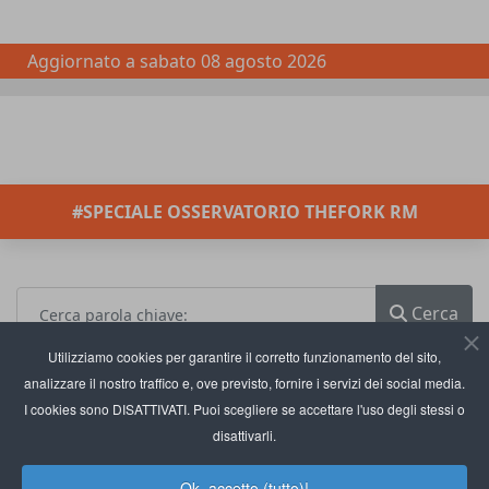
Aggiornato a
sabato 08 agosto 2026
#SPECIALE OSSERVATORIO THEFORK RM
Cerca
Utilizziamo cookies per garantire il corretto funzionamento del sito,
Cerca per:
analizzare il nostro traffico e, ove previsto, fornire i servizi dei social media.
I cookies sono DISATTIVATI. Puoi scegliere se accettare l'uso degli stessi o
disattivarli.
Tutte le parole
Qualsiasi parola
Frase esatta
Ok, accetto (tutto)!