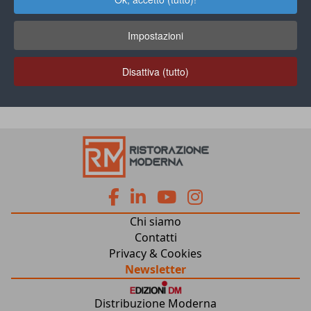
Ordinamento:
Impostazioni
Disattiva (tutto)
fa
fa
fab
fab
Chi siamo
fa-
fa-
fa-
fa-
Contatti
Privacy & Cookies
facebook
linkedin
youtube
instagram
Newsletter
Distribuzione Moderna