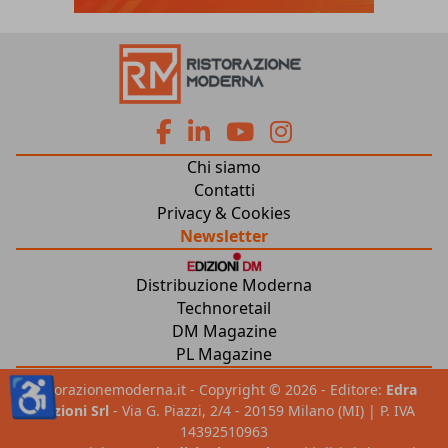
fa
fa
fab
fab
Chi siamo
fa-
fa-
fa-
fa-
Contatti
Privacy & Cookies
facebook
linkedin
youtube
instagram
Newsletter
Distribuzione Moderna
Technoretail
DM Magazine
PL Magazine
♿
ristorazionemoderna.it - Copyright © 2026 - Editore:
Edra
Edizioni Srl
- Via G. Piazzi, 2/4 - 20159 Milano (MI) | P. IVA
14392510963