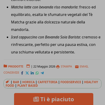
Matcha latte con bevanda riso mandorla
: fresco ed
equilibrato, esalta le sfumature vegetali del Tè
Matcha grazie alla dolcezza naturale della
mandorla.
Iced cappuccino con Bevanda Soia Barista
: cremoso e
rinfrescante, perfetto per una pausa estiva, con
una schiuma vellutata e persistente.
PRODOTTI
|
22 Maggio 2026
STAMPA
EMAIL
CONDIVIDI
|
BAR
|
HORECA
|
CAFFETTERIA
|
FOODSERVICE
|
HEALTHY
FOOD
|
PLANT BASED
Ti è piaciuto