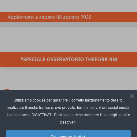
Aggiornato a
sabato 08 agosto 2026
#SPECIALE OSSERVATORIO THEFORK RM
VIDEO E PODCAST
Catene di ristorazione resilienti
Utilizziamo cookies per garantire il corretto funzionamento del sito,
analizzare il nostro traffico e, ove previsto, fornire i servizi dei social media.
in un fuoricasa che rallenta
I cookies sono DISATTIVATI. Puoi scegliere se accettare l'uso degli stessi o
-
Centromarca filiera fuoricasa
-
TradeLab dati fuoricasa
-
Catene di
disattivarli.
ristorazione Italia
Ok, accetto (tutto)!