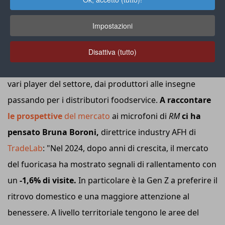
La
filiera del fuoricasa
rappresenta un
mercato al
consumo da 101 miliardi di euro
secondo gli ultimi
Impostazioni
dati diffusi da Centromarca e TradeLab
. Fra
evoluzione della domanda, criticità strutturali e
Disattiva (tutto)
opportunità digitali, non mancano le occasioni per i
vari player del settore, dai produttori alle insegne
passando per i distributori foodservice.
A raccontare
le prospettive
del mercato
ai microfoni di
RM
ci ha
pensato Bruna Boroni,
direttrice industry AFH di
TradeLab
: "Nel 2024, dopo anni di crescita, il mercato
del fuoricasa ha mostrato segnali di rallentamento con
un
-1,6% di visite.
In particolare è la Gen Z a preferire il
ritrovo domestico e una maggiore attenzione al
benessere. A livello territoriale tengono le aree del