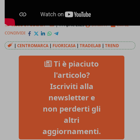
VIDEO E PODCAST
|
11 Aprile 2025
STAMPA
EMAIL
CONDIVIDI
|
CENTROMARCA
|
FUORICASA
|
TRADELAB
|
TREND
Ti è piaciuto
l'articolo?
Iscriviti alla
newsletter e
non perderti gli
altri
aggiornamenti.