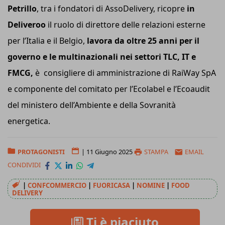
Petrillo
, tra i fondatori di AssoDelivery, ricopre
in
Deliveroo
il ruolo di direttore delle relazioni esterne
per l’Italia e il Belgio,
lavora da oltre 25 anni per il
governo e le multinazionali nei settori TLC, IT e
FMCG,
è consigliere di amministrazione di RaiWay SpA
e componente del comitato per l’Ecolabel e l’Ecoaudit
del ministero dell’Ambiente e della Sovranità
energetica.
PROTAGONISTI
|
11 Giugno 2025
STAMPA
EMAIL
CONDIVIDI
|
CONFCOMMERCIO
|
FUORICASA
|
NOMINE
|
FOOD
DELIVERY
Ti è piaciuto