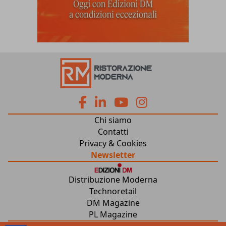
fa
fa
fab
fab
Chi siamo
fa-
fa-
fa-
fa-
Contatti
Privacy & Cookies
facebook
linkedin
youtube
instagram
Newsletter
Distribuzione Moderna
Technoretail
DM Magazine
PL Magazine