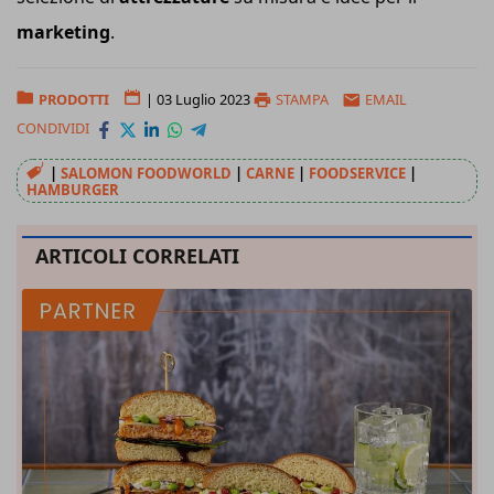
marketing
.
PRODOTTI
|
03 Luglio 2023
STAMPA
EMAIL
CONDIVIDI
|
SALOMON FOODWORLD
|
CARNE
|
FOODSERVICE
|
HAMBURGER
ARTICOLI CORRELATI