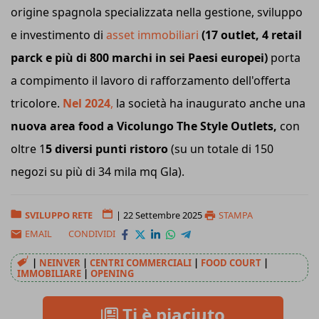
origine spagnola specializzata nella gestione, sviluppo
e investimento di
asset immobiliari
(17 outlet, 4 retail
parck e più di 800 marchi in sei Paesi europei)
porta
a compimento il lavoro di rafforzamento dell'offerta
tricolore.
Nel 2024
,
la società ha inaugurato anche una
nuova area food a Vicolungo The Style Outlets,
con
oltre 1
5 diversi punti ristoro
(su un totale di 150
negozi su più di 34 mila mq Gla).
SVILUPPO RETE
|
22 Settembre 2025
STAMPA
EMAIL
CONDIVIDI
|
NEINVER
|
CENTRI COMMERCIALI
|
FOOD COURT
|
IMMOBILIARE
|
OPENING
Ti è piaciuto