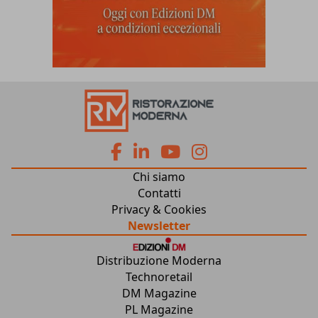
fa
fa
fab
fab
Chi siamo
fa-
fa-
fa-
fa-
Contatti
Privacy & Cookies
facebook
linkedin
youtube
instagram
Newsletter
Distribuzione Moderna
Technoretail
DM Magazine
PL Magazine