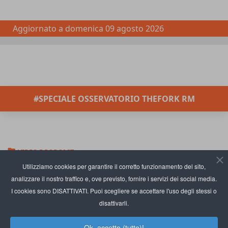
Aggiornato a
domenica 09 agosto 2026
#SPECIALE OSSERVATORIO THEFORK RM
VIDEO E PODCAST
La sosta targata Areas-MyChef
Utilizziamo cookies per garantire il corretto funzionamento del sito,
analizzare il nostro traffico e, ove previsto, fornire i servizi dei social media.
a San Martino Est
I cookies sono DISATTIVATI. Puoi scegliere se accettare l'uso degli stessi o
-
San Martino Est MyChef
-
Areas-MyChef ristorazione
-
Areas-
disattivarli.
MyChef area di sosta
Ok, accetto (tutto)!