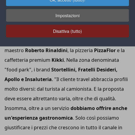
Sulla A1, all'altezza di Parma,
Areas-MyChef ha
inaugurato l'area di sosta di San Martino Est
: 550
Impostazioni
mq di spazio commerciale in più e nuovi format food
retail. Nella zona bar spiccano la caffetteria firmata
Illy
Disattiva (tutto)
e la pasticceria dolce e salata del pluripremiato
maestro
Roberto Rinaldini
, la pizzeria
PizzaFlor
e la
caffetteria premium
Kikki
. Nella zona denominata
"food park", i brand
Stortellini,
Fratelli Desideri,
Apollo e Insaluteria
. "Il cliente travel abbraccia profili
molto diversi: dal turista al camionista. E la proposta
deve essere altrettanto varia, oltre che di qualità.
Insomma, oltre a un servizio
dobbiamo offrire anche
un'esperienza gastronomica
. Solo così possiamo
giustificare i prezzi che crescono in tutto il canale in