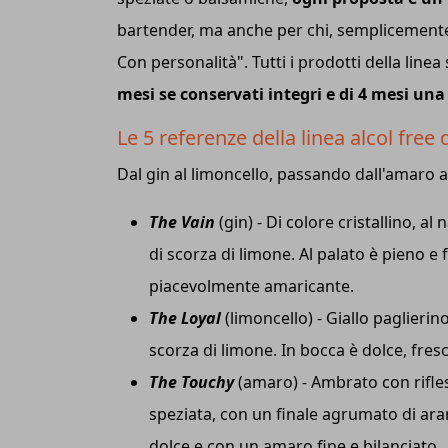
bartender, ma anche per chi, semplicemente,
Con personalità". Tutti i prodotti della line
mesi se conservati integri e di 4 mesi una
Le 5 referenze della linea alcol free 
Dal gin al limoncello, passando dall'amaro a
The Vain
(gin) - Di colore cristallino, 
di scorza di limone. Al palato è pieno e 
piacevolmente amaricante.
The Loyal
(limoncello) - Giallo paglierino
scorza di limone. In bocca è dolce, fre
The Touchy
(amaro) - Ambrato con rifles
speziata, con un finale agrumato di ara
dolce e con un amaro fine e bilanciato.