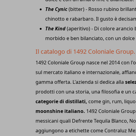
The Cynic
(bitter) - Rosso rubino brilla
chinotto e rabarbaro. Il gusto è decis
The Kind
(aperitivo) - Di colore arancio
morbido e ben bilanciato, con un dolc
Il catalogo di 1492 Coloniale Group
1492 Coloniale Group nasce nel 2014 con l'ob
sul mercato italiano e internazionale, affianc
gamma offerta. L'azienda si dedica alla
sele
prodotti con una storia, una filosofia e un c
categorie di distillati,
come gin, rum, liquor
moonshine italiano.
1492 Coloniale Group 
messicani quali Defrente Tequila Blanco, No
aggiungono a etichette come Contraluz Mez