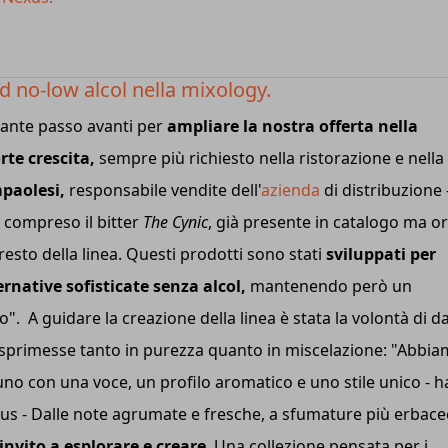
d no-low alcol nella mixology.
ante passo avanti per
ampliare la nostra offerta nella
rte crescita,
sempre più richiesto nella ristorazione e nella
paolesi,
responsabile vendite dell'
azienda
di distribuzione 
compreso il bitter
The Cynic
, già presente in catalogo ma o
esto della linea. Questi prodotti sono stati
sviluppati per
rnative sofisticate senza alcol,
mantenendo però un
 A guidare la creazione della linea è stata la volontà di d
 esprimesse tanto in purezza quanto in miscelazione: "Abbi
o con una voce, un profilo aromatico e uno stile unico - h
us - Dalle note agrumate e fresche, a sfumature più erbace
invito a esplorare e creare
. Una collezione pensata per i