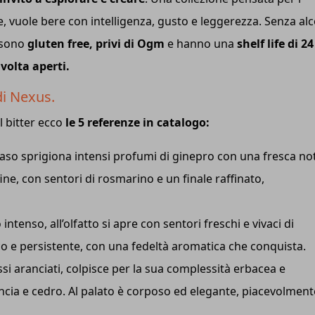
 vuole bere con intelligenza, gusto e leggerezza. Senza alc
a sono
gluten free, privi di Ogm
e hanno una
shelf life di 24
 volta aperti.
di Nexus.
l bitter ecco
le 5 referenze in catalogo:
al naso sprigiona intensi profumi di ginepro con una fresca no
fine, con sentori di rosmarino e un finale raffinato,
 intenso, all’olfatto si apre con sentori freschi e vivaci di
sco e persistente, con una fedeltà aromatica che conquista.
si aranciati, colpisce per la sua complessità erbacea e
ncia e cedro. Al palato è corposo ed elegante, piacevolment