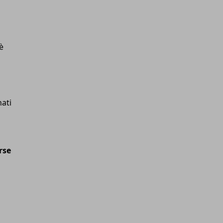
è
nati
rse