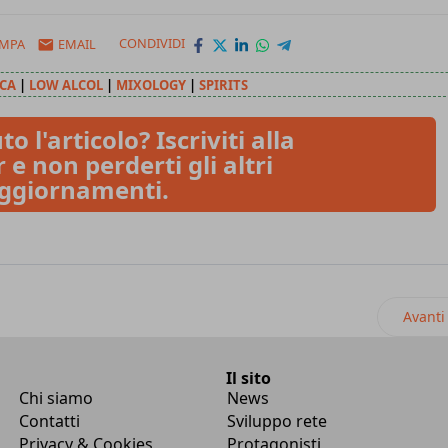
AMPA
EMAIL
CONDIVIDI
CA
|
LOW ALCOL
|
MIXOLOGY
|
SPIRITS
to l'articolo? Iscriviti alla
 e non perderti gli altri
ggiornamenti.
ship per il menu digitale nell'Horeca
Artico
Avanti
Il sito
Chi siamo
News
Contatti
Sviluppo rete
Privacy & Cookies
Protagonisti