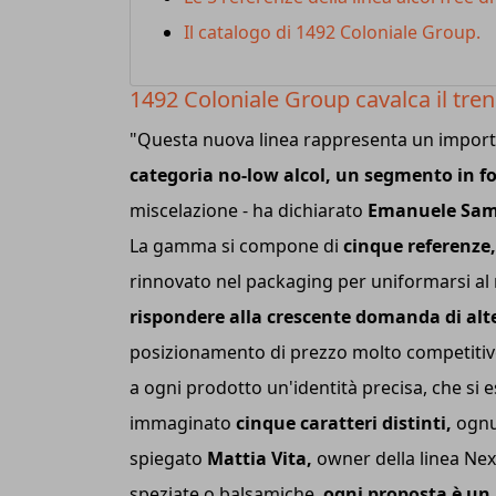
Il catalogo di 1492 Coloniale Group.
1492 Coloniale Group cavalca il tren
"Questa nuova linea rappresenta un import
categoria no-low alcol, un segmento in fo
miscelazione - ha dichiarato
Emanuele Sam
La gamma si compone di
cinque referenze,
rinnovato nel packaging per uniformarsi al r
rispondere alla crescente domanda di alte
posizionamento di prezzo molto competitivo".
a ogni prodotto un'identità precisa, che si
immaginato
cinque caratteri distinti,
ognun
spiegato
Mattia Vita,
owner della linea Nex
speziate o balsamiche,
ogni proposta è un 