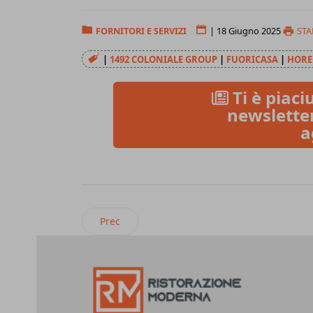
FORNITORI E SERVIZI
|
18 Giugno 2025
ST
|
1492 COLONIALE GROUP
|
FUORICASA
|
HORE
Ti è piaciu
newsletter
a
Articolo precedente: MyCia e Qodeup, partner
Prec