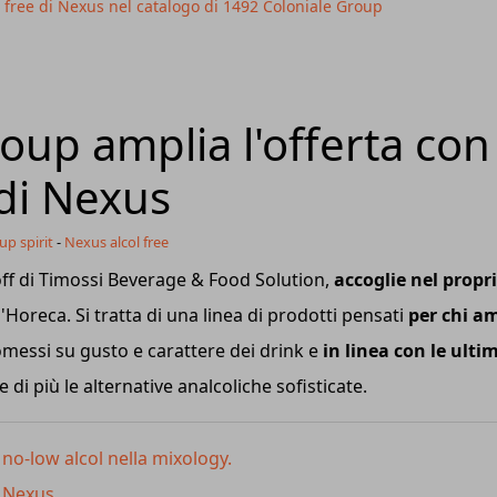
ol free di Nexus nel catalogo di 1492 Coloniale Group
oup amplia l'offerta con
 di Nexus
up spirit
-
Nexus alcol free
ff di Timossi Beverage & Food Solution,
accoglie nel propr
'Horeca. Si tratta di una linea di prodotti pensati
per chi a
essi su gusto e carattere dei drink e
in linea con le ulti
i più le alternative analcoliche sofisticate.
 no-low alcol nella mixology.
i Nexus.