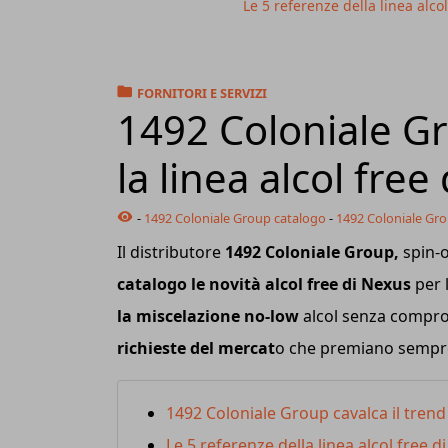
Le 5 referenze della linea alc
FORNITORI E SERVIZI
1492 Coloniale Gr
la linea alcol free
-
1492 Coloniale Group catalogo
-
1492 Coloniale Gro
Il distributore
1492 Coloniale Group,
spin-o
catalogo le novità alcol free di Nexus
per l
la miscelazione no-low
alcol senza comprom
richieste del mercat
o che premiano sempre d
1492 Coloniale Group cavalca il trend
Le 5 referenze della linea alcol free d