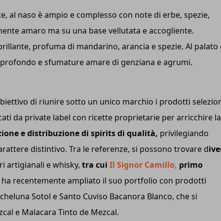
nte, al naso è ampio e complesso con note di erbe, spezie,
amente amaro ma su una base vellutata e accogliente.
 brillante, profuma di mandarino, arancia e spezie. Al palato 
e profondo e sfumature amare di genziana e agrumi.
.
iettivo di riunire sotto un unico marchio i prodotti selezio
ati da private label con ricette proprietarie per arricchire la
zione e distribuzione di spirits di qualità,
privilegiando
arattere distintivo. Tra le referenze, si possono trovare d
ive
i artigianali e whisky,
tra cui
Il Signor Camillo,
primo
ha recentemente ampliato il suo portfolio con prodotti
cheluna Sotol e Santo Cuviso Bacanora Blanco, che si
cal e Malacara Tinto de Mezcal.