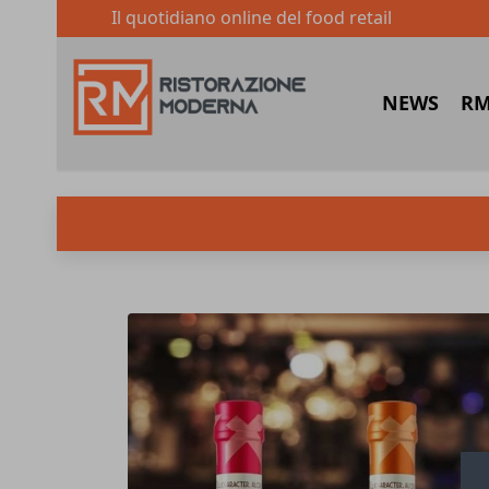
Il quotidiano online del food retail
NEWS
RM