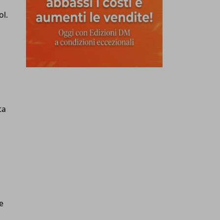
ol.
ta
e