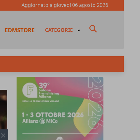
Aggiornato a
giovedì 06 agosto 2026
fas
EDMSTORE
CATEGORIE
fa-
search