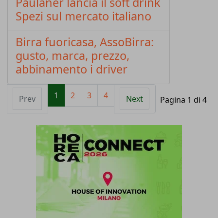
Paulaner lancia il soft drink
Spezi sul mercato italiano
Birra fuoricasa, AssoBirra:
gusto, marca, prezzo,
abbinamento i driver
1
2
3
4
Prev
Next
Pagina 1 di 4