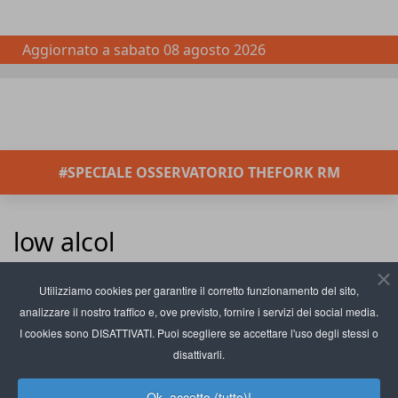
Aggiornato a
sabato 08 agosto 2026
#SPECIALE OSSERVATORIO THEFORK RM
low alcol
Inserisci parte del titolo
Filtro
Pulisci
Utilizziamo cookies per garantire il corretto funzionamento del sito,
analizzare il nostro traffico e, ove previsto, fornire i servizi dei social media.
Visualizza #
Swinkels celebra la
I cookies sono DISATTIVATI. Puoi scegliere se accettare l'uso degli stessi o
Giornata della birra con 4
disattivarli.
brand
Ok, accetto (tutto)!