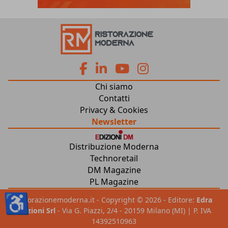
fa
fa
fab
fab
Chi siamo
fa-
fa-
fa-
fa-
Contatti
Privacy & Cookies
facebook
linkedin
youtube
instagram
Newsletter
Distribuzione Moderna
Technoretail
DM Magazine
PL Magazine
♿
ristorazionemoderna.it - Copyright © 2026 - Editore:
Edra
Edizioni Srl
- Via G. Piazzi, 2/4 - 20159 Milano (MI) | P. IVA
14392510963