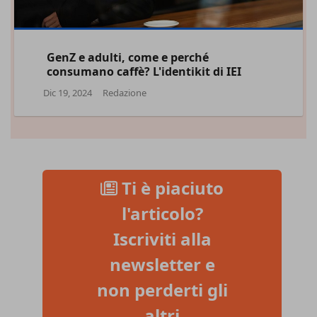
GenZ e adulti, come e perché
consumano caffè? L'identikit di IEI
Dic 19, 2024
Redazione
Ti è piaciuto
l'articolo?
Iscriviti alla
newsletter e
non perderti gli
altri