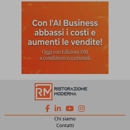
fa
fa
fab
fab
Chi siamo
fa-
fa-
fa-
fa-
Contatti