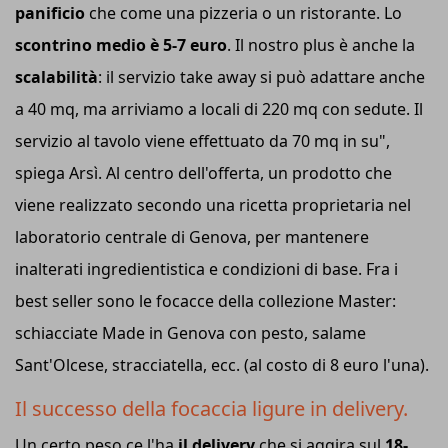
panificio
che come una pizzeria o un ristorante. Lo
scontrino medio è 5-7 euro
. Il nostro plus è anche la
scalabilità
: il servizio take away si può adattare anche
a 40 mq, ma arriviamo a locali di 220 mq con sedute. Il
servizio al tavolo viene effettuato da 70 mq in su",
spiega Arsì. Al centro dell'offerta, un prodotto che
viene realizzato secondo una ricetta proprietaria nel
laboratorio centrale di Genova, per mantenere
inalterati ingredientistica e condizioni di base. Fra i
best seller sono le focacce della collezione Master:
schiacciate Made in Genova con pesto, salame
Sant'Olcese, stracciatella, ecc. (al costo di 8 euro l'una).
Il successo della focaccia ligure in delivery.
Un certo peso ce l'ha
il delivery
che si aggira sul
18-