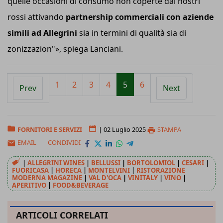
quelle occasioni di consumo non coperte dai nostri
rossi attivando
partnership commerciali con aziende
simili ad Allegrini
sia in termini di qualità sia di
zonizzazion"», spiega Lanciani.
1
2
3
4
5
6
Prev
Next
FORNITORI E SERVIZI
|
02 Luglio 2025
STAMPA
EMAIL
CONDIVIDI
|
ALLEGRINI WINES
|
BELLUSSI
|
BORTOLOMIOL
|
CESARI
|
FUORICASA
|
HORECA
|
MONTELVINI
|
RISTORAZIONE
MODERNA MAGAZINE
|
VAL D'OCA
|
VINITALY
|
VINO
|
APERITIVO
|
FOOD&BEVERAGE
ARTICOLI CORRELATI