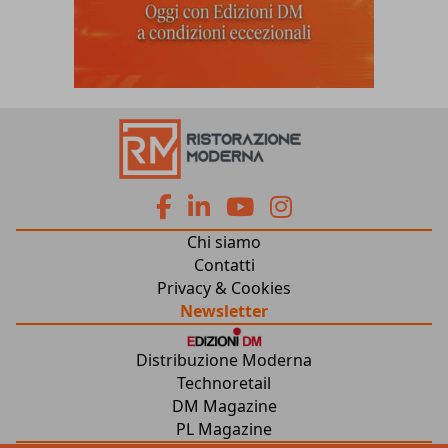
fa
fa
fab
fab
Chi siamo
fa-
fa-
fa-
fa-
Contatti
Privacy & Cookies
facebook
linkedin
youtube
instagram
Newsletter
Distribuzione Moderna
Technoretail
DM Magazine
PL Magazine