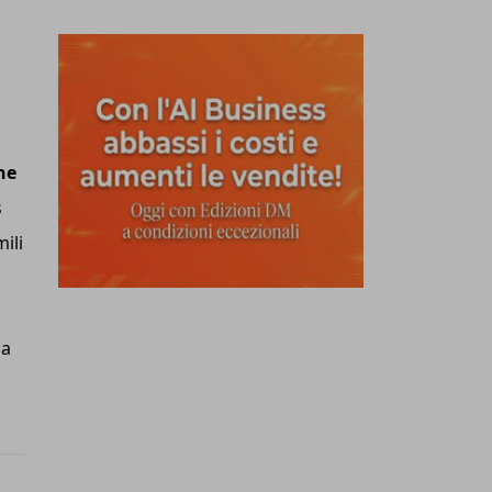
ne
s
ili
ca