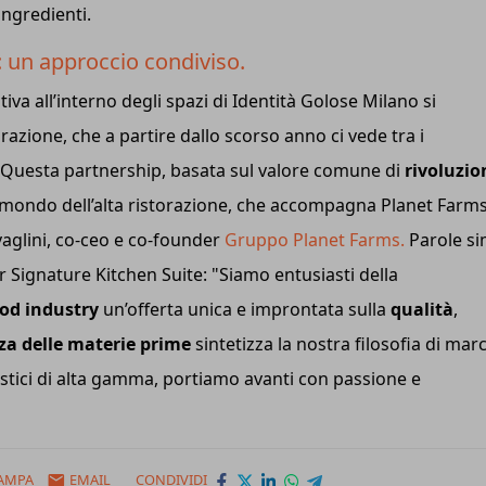
 ingredienti.
: un approccio condiviso.
tiva all’interno degli spazi di Identità Golose Milano si
razione, che a partire dallo scorso anno ci vede tra i
. Questa partnership, basata sul valore comune di
rivoluzio
l mondo dell’alta ristorazione, che accompagna Planet Farm
avaglini, co-ceo e co-founder
Gruppo Planet Farms.
Parole sim
Signature Kitchen Suite: "Siamo entusiasti della
ood industry
un’offerta unica e improntata sulla
qualità
,
za delle materie prime
sintetizza la nostra filosofia di mar
tici di alta gamma, portiamo avanti con passione e
AMPA
EMAIL
CONDIVIDI