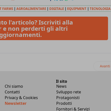
T FARMS
|
AGROALIMENTARE
|
DIGITALE
|
EQUIPMENT
|
TECNOLOGIA
to l'articolo? Iscriviti alla
 e non perderti gli altri
ggiornamenti.
, le soluzioni Epta per gelaterie e pasticcerie
Artico
Avanti
Il sito
Chi siamo
News
Contatti
Sviluppo rete
Privacy & Cookies
Protagonisti
Newsletter
Prodotti
Fornitori & Servizi