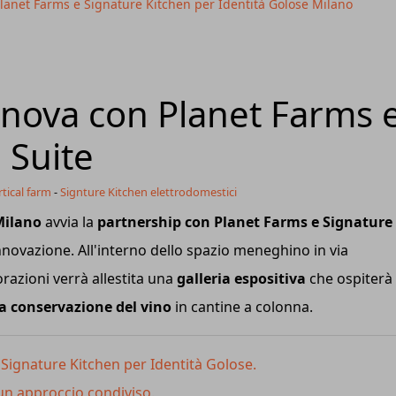
Planet Farms e Signature Kitchen per Identità Golose Milano
nnova con Planet Farms 
 Suite
tical farm
-
Signture Kitchen elettrodomestici
Milano
avvia la
partnership con Planet Farms e Signature
nnovazione. All'interno dello spazio meneghino in via
orazioni verrà allestita una
galleria espositiva
che ospiterà 
la conservazione del vino
in cantine a colonna.
 Signature Kitchen per Identità Golose.
 un approccio condiviso.