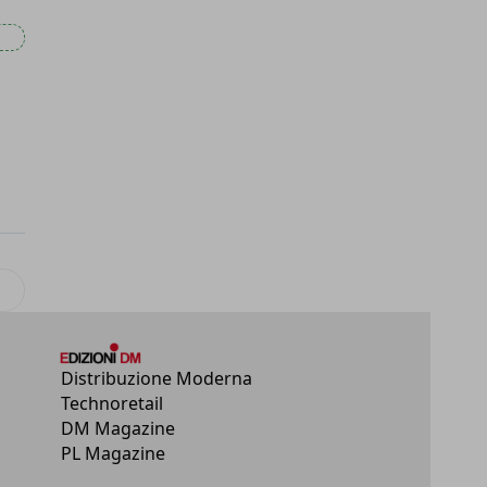
lo successivo: Sigep a tutta innovazione: ecco le startup e le idee p
Distribuzione Moderna
Technoretail
DM Magazine
PL Magazine