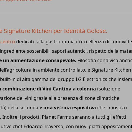
 e Signature Kitchen per Identità Golose.
l
centro
dedicato alla gastronomia di eccellenza di condivid
ngrediente sostenibili, sapori autentici, rispetto della mate
re un'alimentazione consapevole.
Filosofia condivisa anch
dell’agricoltura in ambiente controllato, e Signature Kitchen
a built-in di alta gamma del gruppo LG Electronics che insie
la combinazione di Vini Cantina a colonna
(soluzione
azione dei vini grazie alla presenza di zone climatiche
tà) della seconda
e una vetrina espositiva
che i mostra i
 Inoltre, i prodotti Planet Farms saranno a tutti gli effetti
xecutive chef Edoardo Traverso, con nuovi piatti appositamen