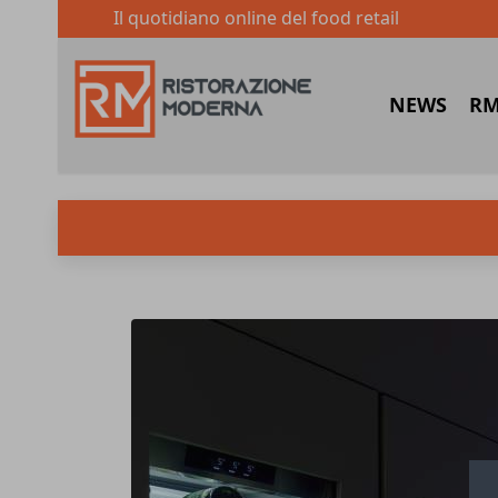
Il quotidiano online del food retail
NEWS
RM