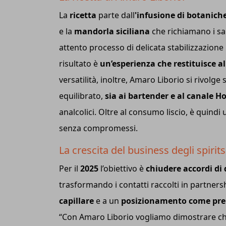
La
ricetta
parte dall
'infusione di botanich
e la
mandorla siciliana
che richiamano i sap
attento processo di delicata stabilizzazione
risultato è
un’esperienza che restituisce a
versatilità, inoltre, Amaro Liborio si rivolge
equilibrato,
sia ai bartender e al canale H
analcolici. Oltre al consumo liscio, è quindi 
senza compromessi.
La crescita del business degli spirits
Per il
2025
l’obiettivo è
chiudere accordi di d
trasformando i contatti raccolti in partnershi
capillare
e a un
posizionamento come pre
“Con Amaro Liborio vogliamo dimostrare che l