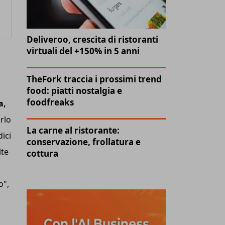
Deliveroo, crescita di ristoranti
virtuali del +150% in 5 anni
TheFork traccia i prossimi trend
food: piatti nostalgia e
foodfreaks
a,
rlo
La carne al ristorante:
ici
conservazione, frollatura e
lte
cottura
o",