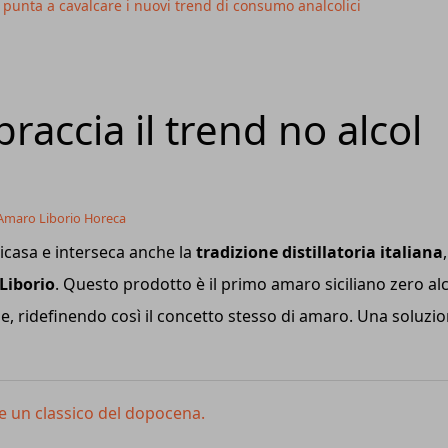
 punta a cavalcare i nuovi trend di consumo analcolici
accia il trend no alcol
Amaro Liborio Horeca
ricasa e interseca anche la
tradizione distillatoria italiana
,
 Liborio
. Questo prodotto è il primo amaro siciliano zero al
e, ridefinendo così il concetto stesso di amaro. Una soluzi
re un classico del dopocena.