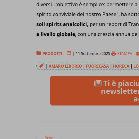
diversi. L’obiettivo è semplice: permettere a 
spirito conviviale del nostro Paese", ha sott
soli spirits analcolici,
per un report di Tra
a livello globale
, con una crescia annua de
PRODOTTI
|
11 Settembre 2025
STAMPA
|
AMARO LIBORIO
|
FUORICASA
|
HORECA
|
LO
Ti è piaciu
newsletter
a
Articolo precedente: Acqua Mood lancia la lat
Prec