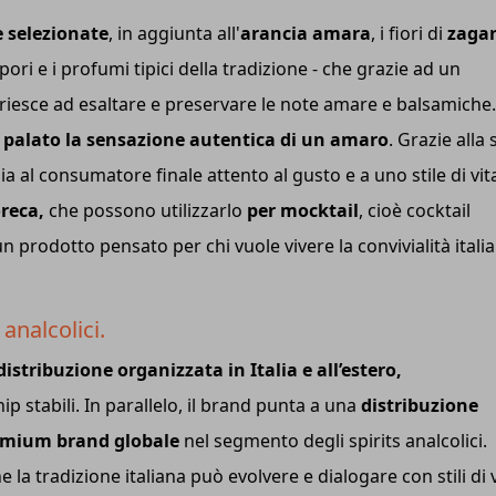
e selezionate
, in aggiunta all'
arancia amara
, i fiori di
zaga
ori e i profumi tipici della tradizione - che grazie ad un
 riesce ad esaltare e preservare le note amare e balsamiche. 
l palato la sensazione autentica di un amaro
. Grazie alla
 sia al consumatore finale attento al gusto e a uno stile di vit
oreca,
che possono utilizzarlo
per mocktail
, cioè cocktail
un prodotto pensato per chi vuole vivere la convivialità itali
 analcolici.
istribuzione organizzata in Italia e all’estero,
p stabili. In parallelo, il brand punta a una
distribuzione
mium brand globale
nel segmento degli spirits analcolici.
a tradizione italiana può evolvere e dialogare con stili di v