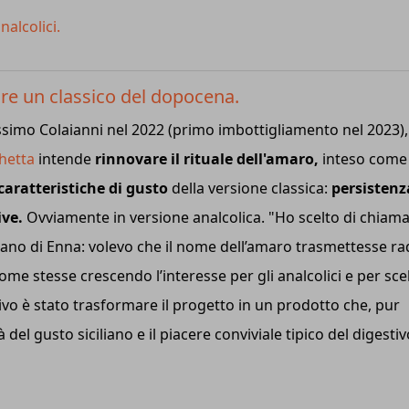
nalcolici.
vare un classico del dopocena.
ssimo Colaianni nel 2022 (primo imbottigliamento nel 2023),
chetta
intende
rinnovare il rituale dell'amaro,
inteso come
caratteristiche di gusto
della versione classica:
persistenz
ive.
Ovviamente in versione analcolica. "Ho scelto di chiama
iano di Enna: volevo che il nome dell’amaro trasmettesse rad
ome stesse crescendo l’interesse per gli analcolici e per sce
ivo è stato trasformare il progetto in un prodotto che, pur
del gusto siciliano e il piacere conviviale tipico del digestiv