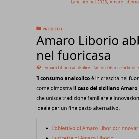
Lanciato nel 2023, Amaro Liborio
PRODOTTI
Amaro Liborio abbr
nel fuoricasa
-
Amaro Liborio analcolico
-
Amaro Liborio cocktail
-
Il
consumo analcolico
è in crescita nel fuo
come dimostra
il caso del siciliano Amaro
che unisce tradizione familiare e innovazion
ideale per un fine pasto alternativo.
L'obiettivo di Amaro Liborio: rinnova
La ricetta di Amaro Liborio.