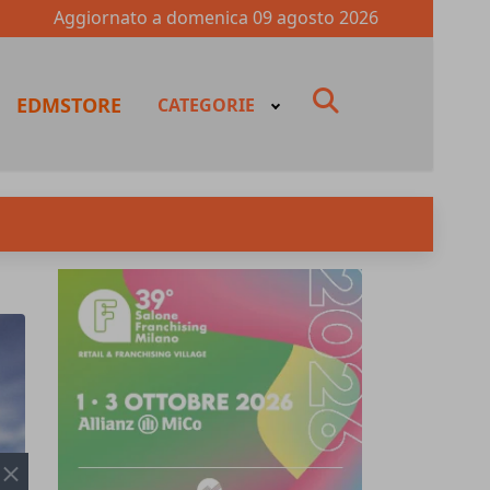
Aggiornato a
domenica 09 agosto 2026
fas
EDMSTORE
CATEGORIE
fa-
search