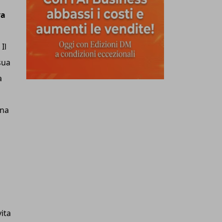
ra
Il
 sua
a
ana
ita