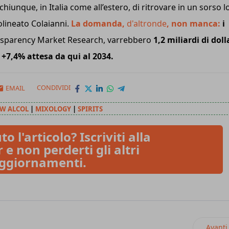
chiunque, in Italia come all’estero, di ritrovare in un sorso l
olineato Colaianni.
La domanda,
d'altronde
, non manca:
i
nsparency Market Research, varrebbero
1,2 miliardi di doll
l
+7,4% attesa da qui al 2034.
EMAIL
CONDIVIDI
W ALCOL
|
MIXOLOGY
|
SPIRITS
to l'articolo? Iscriviti alla
 e non perderti gli altri
ggiornamenti.
tina Eco con tappo apri e chiudi
Artico
Avanti