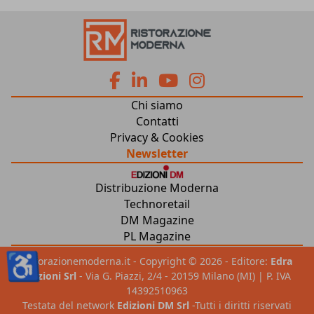
fa
fa
fab
fab
Chi siamo
fa-
fa-
fa-
fa-
Contatti
Privacy & Cookies
facebook
linkedin
youtube
instagram
Newsletter
Distribuzione Moderna
Technoretail
DM Magazine
PL Magazine
♿
ristorazionemoderna.it - Copyright © 2026 - Editore:
Edra
Edizioni Srl
- Via G. Piazzi, 2/4 - 20159 Milano (MI) | P. IVA
14392510963
Testata del network
Edizioni DM Srl
-Tutti i diritti riservati