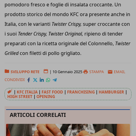
pomodoro fresco e foglie di insalata croccante. Un
prodotto storico del mondo KFC ora presente anche in
Italia, con le varianti
Twister Crispy,
super croccante con
i suoi
Tender Crispy,
Twister Original,
ripieno di tender
preparati con la ricetta originale del Colonnello,
Twister
Grilled
con filetti di pollo grigliato.
SVILUPPO RETE
|
10 Gennaio 2025
STAMPA
EMAIL
CONDIVIDI
|
KFC ITALIA
|
FAST FOOD
|
FRANCHISING
|
HAMBURGER
|
HIGH STREET
|
OPENING
ARTICOLI CORRELATI