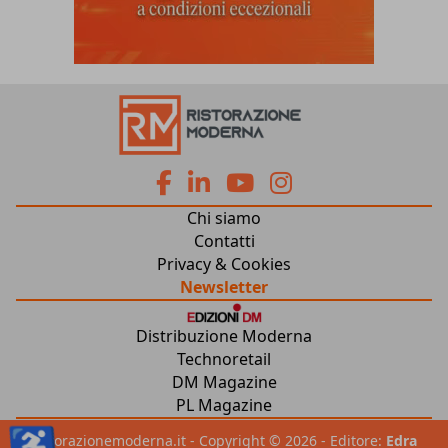
fa
fa
fab
fab
Chi siamo
fa-
fa-
fa-
fa-
Contatti
Privacy & Cookies
facebook
linkedin
youtube
instagram
Newsletter
Distribuzione Moderna
Technoretail
DM Magazine
PL Magazine
♿
ristorazionemoderna.it - Copyright © 2026 - Editore:
Edra