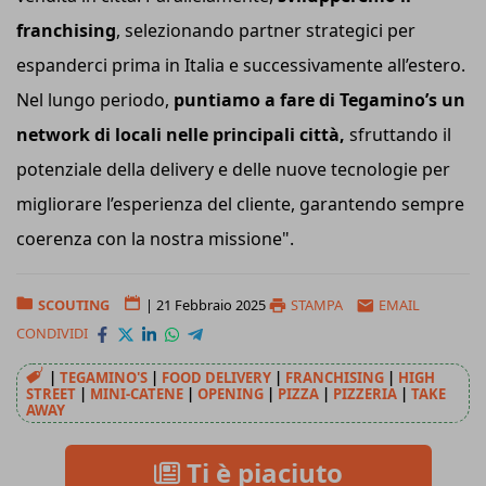
franchising
, selezionando partner strategici per
espanderci prima in Italia e successivamente all’estero.
Nel lungo periodo,
puntiamo a fare di Tegamino’s un
network di locali nelle principali città,
sfruttando il
potenziale della delivery e delle nuove tecnologie per
migliorare l’esperienza del cliente, garantendo sempre
coerenza con la nostra missione".
SCOUTING
|
21 Febbraio 2025
STAMPA
EMAIL
CONDIVIDI
|
TEGAMINO'S
|
FOOD DELIVERY
|
FRANCHISING
|
HIGH
STREET
|
MINI-CATENE
|
OPENING
|
PIZZA
|
PIZZERIA
|
TAKE
AWAY
Ti è piaciuto