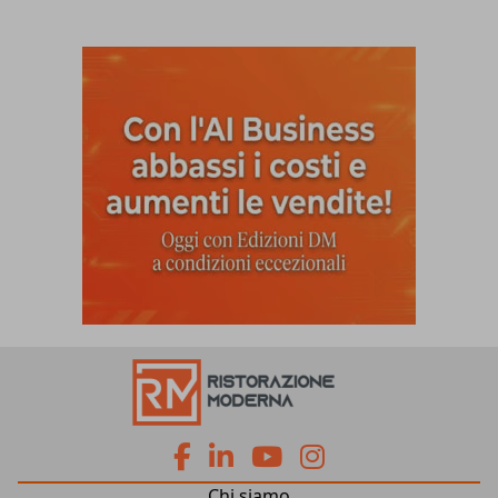
fa
fa
fab
fab
Chi siamo