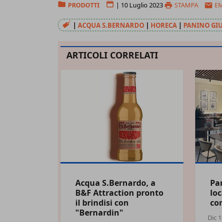
PRODOTTI
|
10 Luglio 2023
STAMPA
E
|
ACQUA S.BERNARDO
|
HORECA
|
PANINO GI
ARTICOLI CORRELATI
Acqua S.Bernardo, a
Pan
B&F Attraction pronto
loc
il brindisi con
con
"Bernardin"
Dic 1