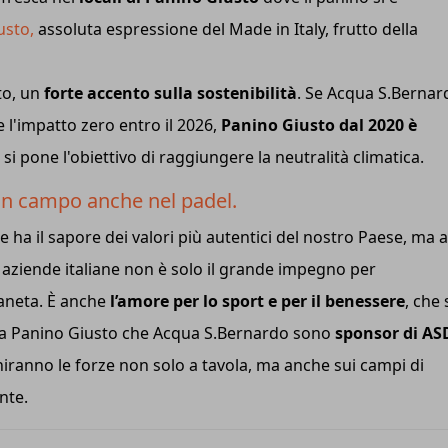
usto,
assoluta espressione del Made in Italy, frutto della
to, un
forte accento sulla sostenibilità
. Se Acqua S.Bernar
l'impatto zero entro il 2026,
Panino Giusto dal 2020 è
 si pone l'obiettivo di raggiungere la neutralità climatica.
in campo anche nel padel.
 ha il sapore dei valori più autentici del nostro Paese, ma a
 aziende italiane non è solo il grande impegno per
pianeta. È anche
l’amore per lo sport e per il benessere
, che 
: sia Panino Giusto che Acqua S.Bernardo sono
sponsor di AS
niranno le forze non solo a tavola, ma anche sui campi di
nte.