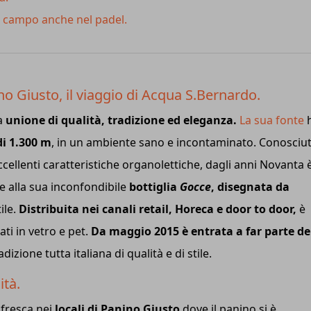
n campo anche nel padel.
ino Giusto, il viaggio di Acqua S.Bernardo.
a
unione di qualità, tradizione ed eleganza.
La sua fonte
di 1.300 m
, in un ambiente sano e incontaminato. Conosciu
ccellenti caratteristiche organolettiche, dagli anni Novanta 
e alla sua inconfondibile
bottiglia
Gocce
, disegnata da
ile.
Distribuita nei canali retail, Horeca e door to door,
è
ti in vetro e pet.
Da maggio 2015 è entrata a far parte de
dizione tutta italiana di qualità e di stile.
ità.
fresca nei
locali di Panino Giusto
dove il panino si è