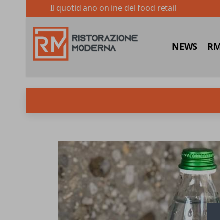
Il quotidiano online del food retail
NEWS
RM