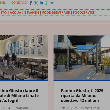
MAIL
CONDIVIDI
USTO
|
ACQUA
|
BEVANDE
|
FOOD&BEVERAGE
|
FOODSERVICE
ino Giusto riapre il
Panino Giusto, il 2025
ale di Milano Linate
riparta da Milano:
 Autogrill
obiettivo 42 milioni
9, 2024
Redazione
Feb 06, 2025
Nicola Grolla