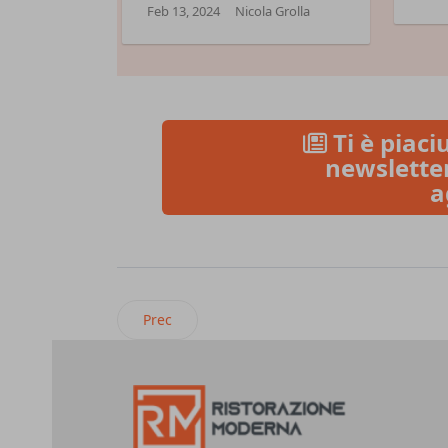
Feb 13, 2024
Nicola Grolla
Ti è piaciu
newsletter
a
Articolo precedente: Partesa porta in Italia 
Prec