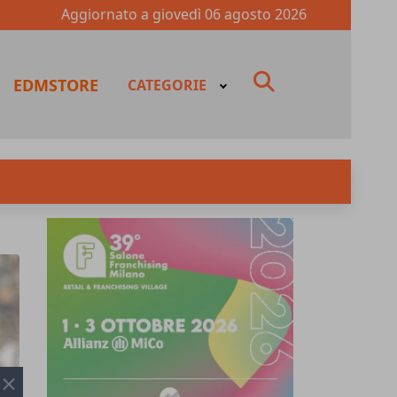
Aggiornato a
giovedì 06 agosto 2026
fas
EDMSTORE
CATEGORIE
fa-
search