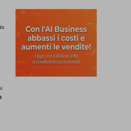
do
si
D