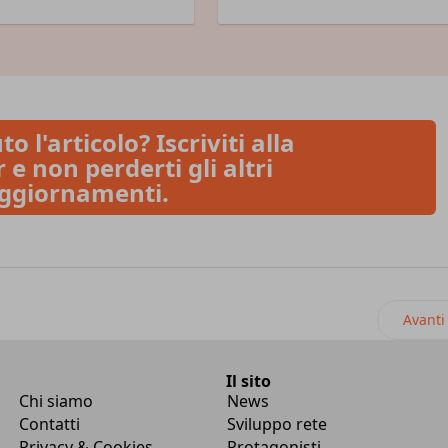
to l'articolo? Iscriviti alla
 e non perderti gli altri
ggiornamenti.
le perle del Sauternes di Château de Fargues
Artico
Avanti
Il sito
Chi siamo
News
Contatti
Sviluppo rete
Privacy & Cookies
Protagonisti