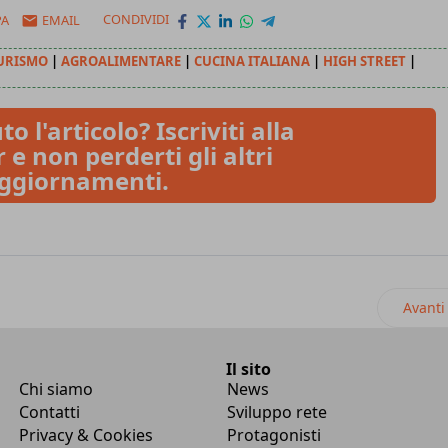
PA
EMAIL
CONDIVIDI
URISMO
|
AGROALIMENTARE
|
CUCINA ITALIANA
|
HIGH STREET
|
to l'articolo? Iscriviti alla
 e non perderti gli altri
ggiornamenti.
nno e supera quota 20 locali in Italia
Artico
Avanti
Il sito
Chi siamo
News
Contatti
Sviluppo rete
Privacy & Cookies
Protagonisti