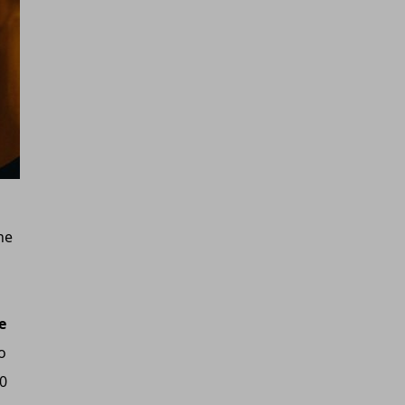
he
e
o
0