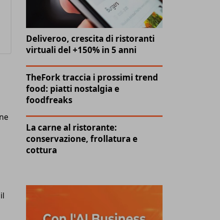
Deliveroo, crescita di ristoranti
virtuali del +150% in 5 anni
TheFork traccia i prossimi trend
food: piatti nostalgia e
foodfreaks
one
La carne al ristorante:
conservazione, frollatura e
cottura
il