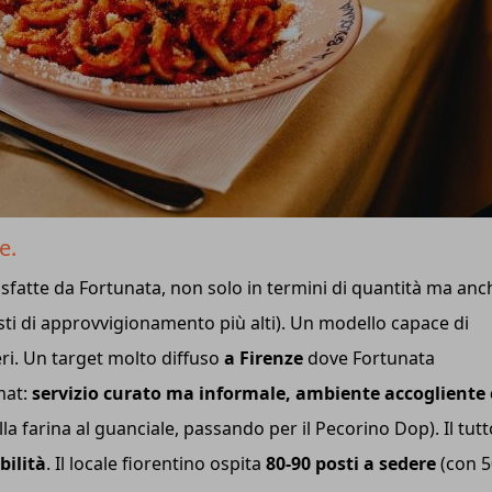
ze.
atte da Fortunata, non solo in termini di quantità ma anc
costi di approvvigionamento più alti). Un modello capace di
ieri. Un target molto diffuso
a Firenze
dove Fortunata
mat:
servizio curato ma informale, ambiente accogliente 
la farina al guanciale, passando per il Pecorino Dop). Il tutt
ilità
. Il locale fiorentino ospita
80-90 posti a sedere
(con 5