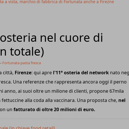
sta a vista, marchio di fabbrica di Fortunata anche a Firezne
osteria nel cuore di
in totale)
-
Fortunata pasta fresca
 città,
Firenze
: qui apre
l'11° osteria del network
nato neg
fresca. Una referenze che rappresenta ancora oggi il perno
i anno, ai suoi oltre un milione di clienti, propone 67mila
a fettuccine alla coda alla vaccinara. Una proposta che,
nel
con un
fatturato di oltre 20 milioni di euro.
ale (in chiave food retail).