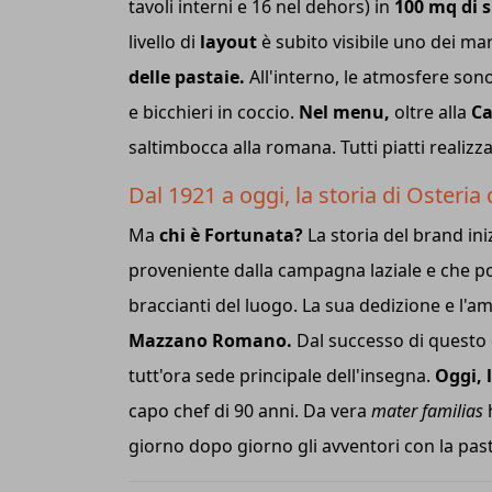
tavoli interni e 16 nel dehors) in
100 mq di s
livello di
layout
è subito visibile uno dei mar
delle pastaie.
All'interno, le atmosfere sono 
e bicchieri in coccio.
Nel menu,
oltre alla
Ca
saltimbocca alla romana. Tutti piatti realizz
Dal 1921 a oggi, la storia di Osteria
Ma
chi è Fortunata?
La storia del brand ini
proveniente dalla campagna laziale e che poss
braccianti del luogo. La sua dedizione e l'am
Mazzano Romano.
Dal successo di questo d
tutt'ora sede principale dell'insegna.
Oggi, l
capo chef di 90 anni. Da vera
mater familias
h
giorno dopo giorno gli avventori con la pas