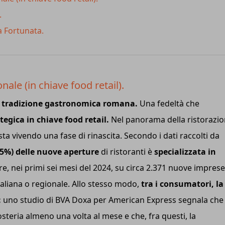
.
da Fortunata.
nale (in chiave food retail).
a
tradizione gastronomica romana.
Una fedeltà che
ategica in chiave food retail.
Nel panorama della ristorazi
e sta vivendo una fase di rinascita. Secondo i dati raccolti da
55%) delle nuove aperture
di ristoranti è
specializzata in
re, nei primi sei mesi del 2024, su circa 2.371 nuove imprese
italiana o regionale. Allo stesso modo,
tra i consumatori, la
:
uno studio di BVA Doxa per American Express segnala che 
osteria almeno una volta al mese e che, fra questi, la