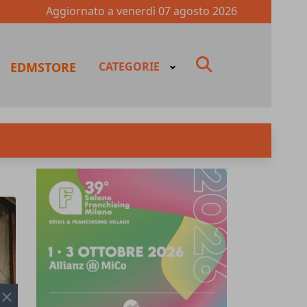
Aggiornato a
venerdì 07 agosto 2026
fas
EDMSTORE
CATEGORIE
fa-
search