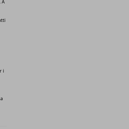
. A
tti
 i
la