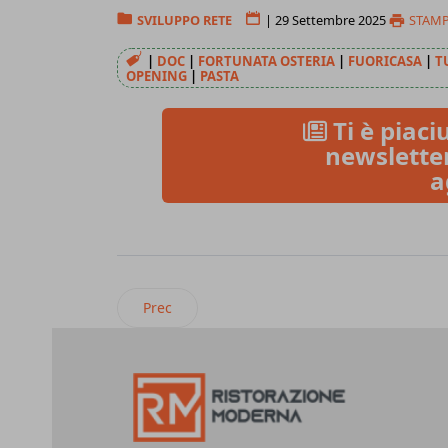
SVILUPPO RETE
|
29 Settembre 2025
STAM
|
DOC
|
FORTUNATA OSTERIA
|
FUORICASA
|
T
OPENING
|
PASTA
Ti è piaciu
newsletter
a
Articolo precedente: Il Mannarino apre a Saro
Prec