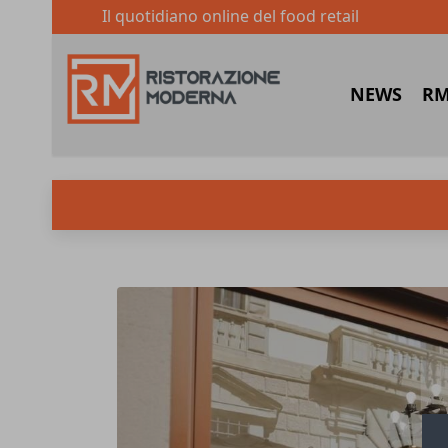
Il quotidiano online del food retail
NEWS
RM