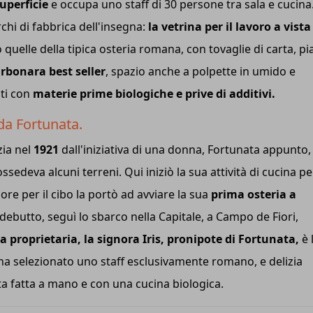
uperficie
e occupa uno staff di 30 persone tra sala e cucina
chi di fabbrica dell'insegna:
la vetrina per il lavoro a vista
quelle della tipica osteria romana, con tovaglie di carta, pia
rbonara best seller
, spazio anche a polpette in umido e
ati con
materie prime biologiche e prive di additivi.
 da Fortunata.
zia nel
1921
dall'iniziativa di una donna, Fortunata appunto,
edeva alcuni terreni. Qui iniziò la sua attività di cucina per
ore per il cibo la portò ad avviare la sua
prima osteria a
ebutto, seguì lo sbarco nella Capitale, a Campo de Fiori,
a proprietaria, la signora Iris, pronipote di Fortunata,
è 
a selezionato uno staff esclusivamente romano, e delizia
ta fatta a mano e con una cucina biologica.