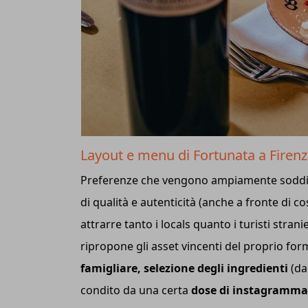
Layout e menu di Fortunata a Firen
Preferenze che vengono ampiamente soddisf
di qualità e autenticità (anche a fronte di 
attrarre tanto i locals quanto i turisti stran
ripropone gli asset vincenti del proprio for
famigliare, selezione degli ingredienti
(dal
condito da una certa
dose di instagrammab