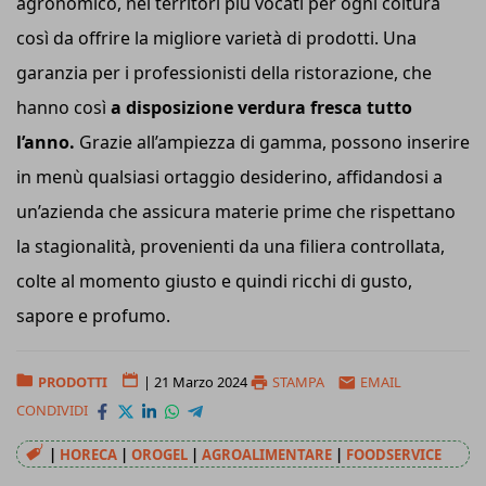
agronomico, nei territori più vocati per ogni coltura
così da offrire la migliore varietà di prodotti. Una
garanzia per i professionisti della ristorazione, che
hanno così
a disposizione verdura fresca tutto
l’anno.
Grazie all’ampiezza di gamma, possono inserire
in menù qualsiasi ortaggio desiderino, affidandosi a
un’azienda che assicura materie prime che rispettano
la stagionalità, provenienti da una filiera controllata,
colte al momento giusto e quindi ricchi di gusto,
sapore e profumo.
PRODOTTI
|
21 Marzo 2024
STAMPA
EMAIL
CONDIVIDI
|
HORECA
|
OROGEL
|
AGROALIMENTARE
|
FOODSERVICE