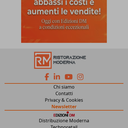
fa
fa
fab
fab
Chi siamo
fa-
fa-
fa-
fa-
Contatti
Privacy & Cookies
facebook
linkedin
youtube
instagram
Newsletter
Distribuzione Moderna
Technoretail