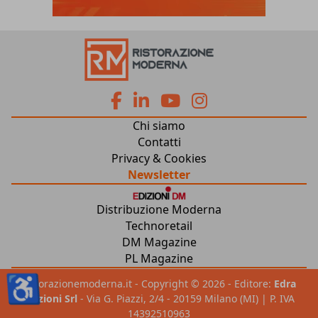
fa
fa
fab
fab
Chi siamo
fa-
fa-
fa-
fa-
Contatti
Privacy & Cookies
facebook
linkedin
youtube
instagram
Newsletter
Distribuzione Moderna
Technoretail
DM Magazine
PL Magazine
♿
ristorazionemoderna.it - Copyright © 2026 - Editore:
Edra
Edizioni Srl
- Via G. Piazzi, 2/4 - 20159 Milano (MI) | P. IVA
14392510963