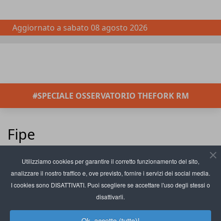
Aggiornato a
sabato 08 agosto 2026
#SPECIALE OSSERVATORIO THEFORK RM
Fipe
Inserisci parte del titolo
Filtro
Pulisci
Utilizziamo cookies per garantire il corretto funzionamento del sito,
analizzare il nostro traffico e, ove previsto, fornire i servizi dei social media.
Visualizza #
Confimprese, tagliando
I cookies sono DISATTIVATI. Puoi scegliere se accettare l'uso degli stessi o
positivo per lo sviluppo
disattivarli.
retail 2026
Ok, accetto (tutto)!