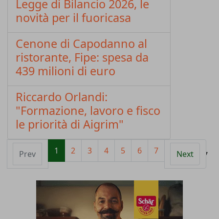
Legge di Bilancio 2026, le
novità per il fuoricasa
Cenone di Capodanno al
ristorante, Fipe: spesa da
439 milioni di euro
Riccardo Orlandi:
"Formazione, lavoro e fisco
le priorità di Aigrim"
1
2
3
4
5
6
7
Prev
Next
Pagina 1 di 7