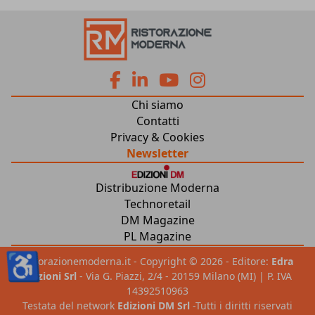
fa
fa
fab
fab
Chi siamo
fa-
fa-
fa-
fa-
Contatti
Privacy & Cookies
facebook
linkedin
youtube
instagram
Newsletter
Distribuzione Moderna
Technoretail
DM Magazine
PL Magazine
♿
ristorazionemoderna.it - Copyright © 2026 - Editore:
Edra
Edizioni Srl
- Via G. Piazzi, 2/4 - 20159 Milano (MI) | P. IVA
14392510963
Testata del network
Edizioni DM Srl
-Tutti i diritti riservati