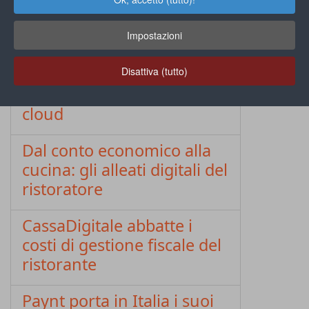
La fintech Qromo cede la
maggioranza a Numia
Impostazioni
Disattiva (tutto)
Contro l'obsolescenza
fiscale, l'Horeca punta sul
cloud
Dal conto economico alla
cucina: gli alleati digitali del
ristoratore
CassaDigitale abbatte i
costi di gestione fiscale del
ristorante
Paynt porta in Italia i suoi