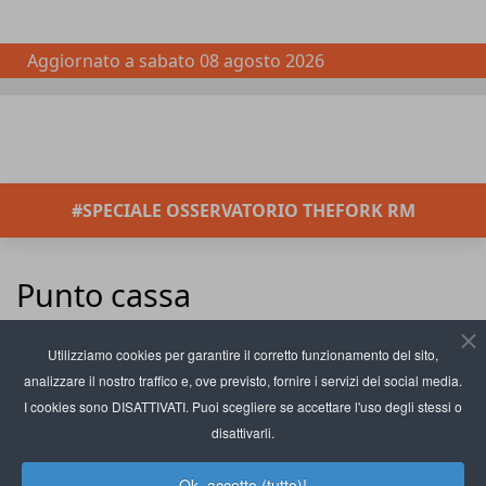
Aggiornato a
sabato 08 agosto 2026
#SPECIALE OSSERVATORIO THEFORK RM
Punto cassa
Inserisci parte del titolo
Filtro
Pulisci
Utilizziamo cookies per garantire il corretto funzionamento del sito,
analizzare il nostro traffico e, ove previsto, fornire i servizi dei social media.
Visualizza #
Fiskaly lancia in Italia il
I cookies sono DISATTIVATI. Puoi scegliere se accettare l'uso degli stessi o
servizio di fatturazione e-
disattivarli.
invoice
Ok, accetto (tutto)!