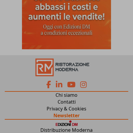
fa
fa
fab
fab
Chi siamo
fa-
fa-
fa-
fa-
Contatti
Privacy & Cookies
facebook
linkedin
youtube
instagram
Newsletter
Distribuzione Moderna