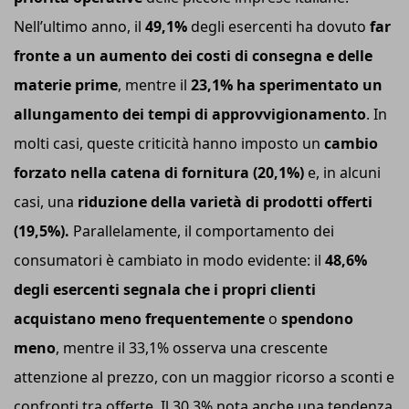
Nell’ultimo anno, il
49,1%
degli esercenti ha dovuto
far
fronte a un aumento dei costi di consegna e delle
materie prime
, mentre il
23,1% ha sperimentato un
allungamento dei tempi di approvvigionamento
. In
molti casi, queste criticità hanno imposto un
cambio
forzato nella catena di fornitura (20,1%)
e, in alcuni
casi, una
riduzione della varietà di prodotti offerti
(19,5%).
Parallelamente, il comportamento dei
consumatori è cambiato in modo evidente: il
48,6%
degli esercenti segnala che i propri clienti
acquistano meno frequentemente
o
spendono
meno
, mentre il 33,1% osserva una crescente
attenzione al prezzo, con un maggior ricorso a sconti e
confronti tra offerte. Il 30,3% nota anche una tendenza