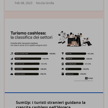
Feb 08, 2023
Nicola Grolla
SumUp: i turisti stranieri guidano la
crescita cashless nell'Horeca