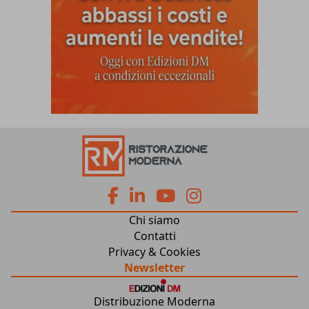
fa
fa
fab
fab
Chi siamo
fa-
fa-
fa-
fa-
Contatti
Privacy & Cookies
facebook
linkedin
youtube
instagram
Newsletter
Distribuzione Moderna