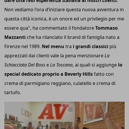
dare una
real
esperienza Italiana ai nostri clienti.
Non vediamo l'ora d’iniziare questa nuova avventura in
questa città iconica, è un onore ed un privilegio per me
essere qua", ha commentato il fondatore
Tommaso
Mazzanti
che ha rilanciato il brand di famiglia nato a
Firenze nel 1989.
Nel menu
tra
i grandi classici
più
apprezzati dai clienti vale la pena menzionare
La
Schiacciata Del Boss
e
La Toscana
, ai quali si aggiunge
lo
special dedicato proprio a Beverly Hills
fatto con
crema di parmigiano reggiano, culatello e crema di
tartufo.