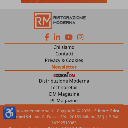
fa
fa
fab
fab
Chi siamo
fa-
fa-
fa-
fa-
Contatti
Privacy & Cookies
facebook
linkedin
youtube
instagram
Newsletter
Distribuzione Moderna
Technoretail
DM Magazine
PL Magazine
♿
ristorazionemoderna.it - Copyright © 2026 - Editore:
Edra
Edizioni Srl
- Via G. Piazzi, 2/4 - 20159 Milano (MI) | P. IVA
14392510963