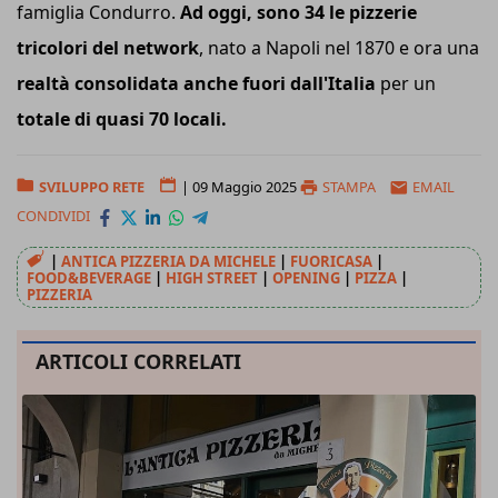
famiglia Condurro.
Ad oggi, sono 34 le pizzerie
tricolori del network
, nato a Napoli nel 1870 e ora una
realtà consolidata anche fuori dall'Italia
per un
totale di quasi 70 locali.
SVILUPPO RETE
|
09 Maggio 2025
STAMPA
EMAIL
CONDIVIDI
|
ANTICA PIZZERIA DA MICHELE
|
FUORICASA
|
FOOD&BEVERAGE
|
HIGH STREET
|
OPENING
|
PIZZA
|
PIZZERIA
ARTICOLI CORRELATI