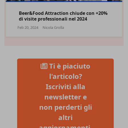
Beer&Food Attraction chiude con +20%
di visite professionali nel 2024
Feb 20, 2024
Nicola Grolla
Ti è piaciuto
l'articolo?
Iscriviti alla
newsletter e
non perderti gli
altri
aggiornamenti.