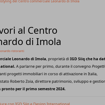
restyling del Centro commerciale Leonardo di Imola
avori al Centro
ardo di Imola
onardo ristoranti
rciale Leonardo di Imola
, proprietà di
IGD Siiq che ha da
national.
A parlarne per primo, durante il convegno
Progetti
nti progetti immobiliari in corso di attivazione in Italia,
è stato Roberto Zoia, direttore patrimonio, sviluppo e gestio
 pronto per il primo semestre 2024.
ce con IGD Siiq e Design International.