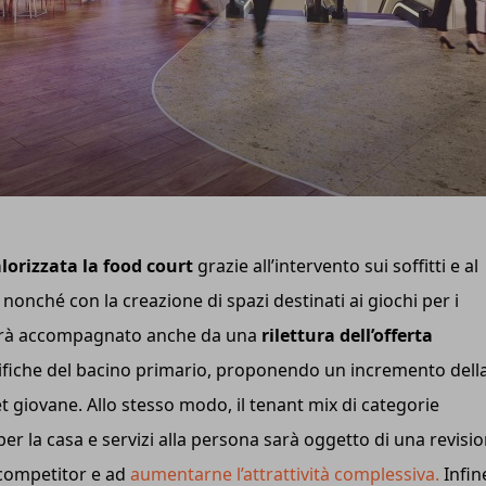
lorizzata la food court
grazie all’intervento sui soffitti e al
nonché con la creazione di spazi destinati ai giochi per i
g sarà accompagnato anche da una
rilettura dell’offerta
cifiche del bacino primario, proponendo un incremento dell
et giovane. Allo stesso modo, il tenant mix di categorie
per la casa e servizi alla persona sarà oggetto di una revisi
i competitor e ad
aumentarne l’attrattività complessiva.
Infin