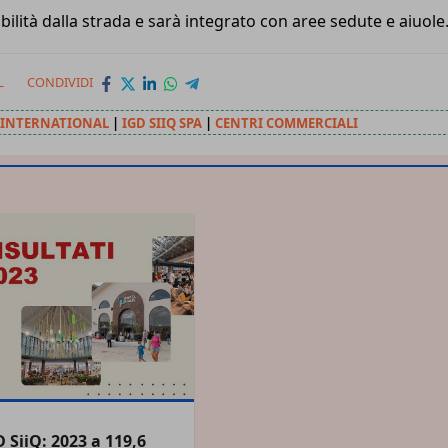
ibilità dalla strada e sarà integrato con aree sedute e aiuole
L
CONDIVIDI
 INTERNATIONAL
|
IGD SIIQ SPA
|
CENTRI COMMERCIALI
 SiiQ: 2023 a 119,6