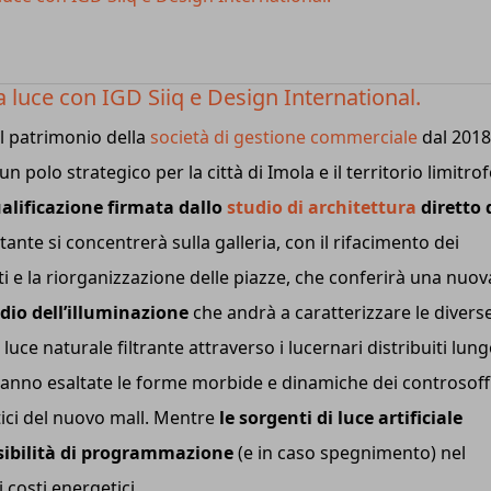
luce con IGD Siiq e Design International.
l patrimonio della
società di gestione commerciale
dal 2018
 polo strategico per la città di Imola e il territorio limitrof
alificazione firmata dallo
studio di architettura
diretto 
te si concentrerà sulla galleria, con il rifacimento dei
ti e la riorganizzazione delle piazze, che conferirà una nuov
udio dell’illuminazione
che andrà a caratterizzare le divers
luce naturale filtrante attraverso i lucernari distribuiti lun
erranno esaltate le forme morbide e dinamiche dei controsoffi
tici del nuovo mall. Mentre
le sorgenti di luce artificiale
sibilità di programmazione
(e in caso spegnimento) nel
 costi energetici.