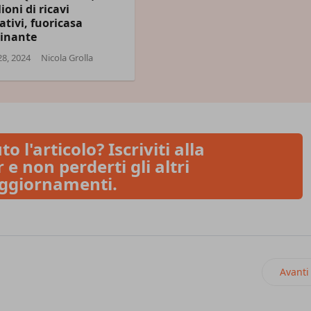
ioni di ricavi
ativi, fuoricasa
ainante
28, 2024
Nicola Grolla
to l'articolo? Iscriviti alla
 e non perderti gli altri
ggiornamenti.
 fino a 496 euro per una consegna a domicilio
Articol
Avanti