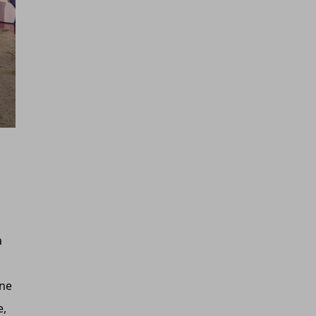
a
one
e,