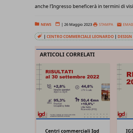
anche l’Ingresso beneficerà in termini di vis
NEWS
|
26 Maggio 2023
STAMPA
EMAI
|
CENTRO COMMERCIALE LEONARDO
|
DESIGN
ARTICOLI CORRELATI
Centri commerciali Igd
IGD