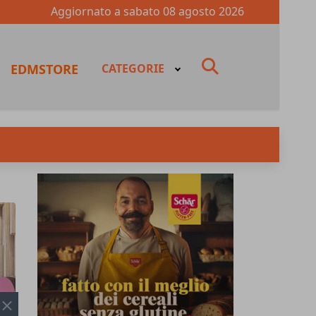
Aggiornato a
sabato 08 agosto 2026
fas
EDMSTORE
CATEGORIE
fa-
search