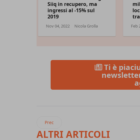
Siiq in recupero, ma
mil
ingressi al -15% sul
loc
2019
tr
Nov 04, 2022
Nicola Grolla
Feb 
Ti è piaciu
newsletter
a
Articolo precedente: Hamburger Day, su Glovo
Prec
ALTRI ARTICOLI