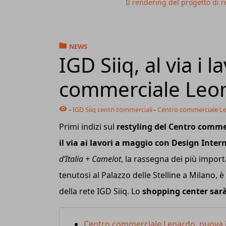
Il rendering del progetto di 
NEWS
IGD Siiq, al via i l
commerciale Leon
-
IGD Siiq centri commerciali
-
Centro commerciale Le
Primi indizi sul
restyling del Centro comme
il via ai lavori a maggio con Design Inter
d’Italia + Camelot
, la rassegna dei più importa
tenutosi al Palazzo delle Stelline a Milano, 
della rete IGD Siiq. Lo
shopping center sarà
Centro commerciale Lenardo, nuova lu