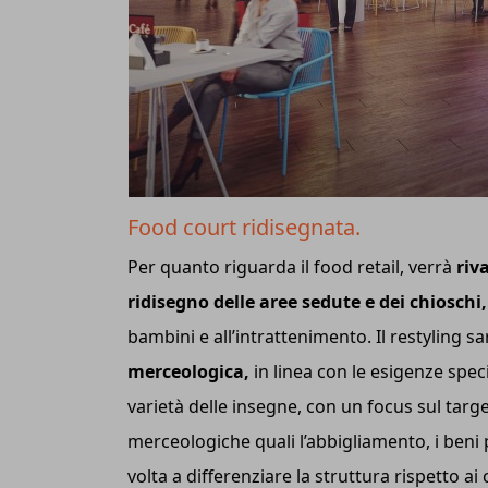
Food court ridisegnata.
Per quanto riguarda il food retail, verrà
riva
ridisegno delle aree sedute e dei chioschi,
bambini e all’intrattenimento. Il restylin
merceologica,
in linea con le esigenze spe
varietà delle insegne, con un focus sul targ
merceologiche quali l’abbigliamento, i beni 
volta a differenziare la struttura rispetto a