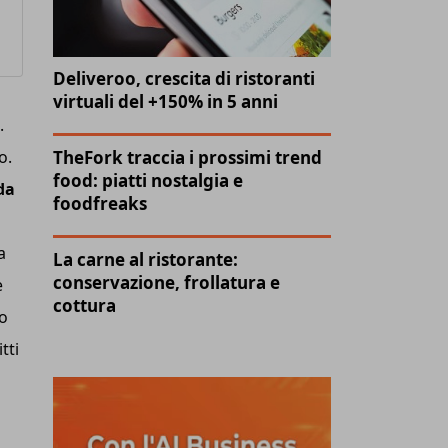
Deliveroo, crescita di ristoranti
virtuali del +150% in 5 anni
.
o.
TheFork traccia i prossimi trend
food: piatti nostalgia e
da
foodfreaks
a
La carne al ristorante:
conservazione, frollatura e
e
cottura
go
tti