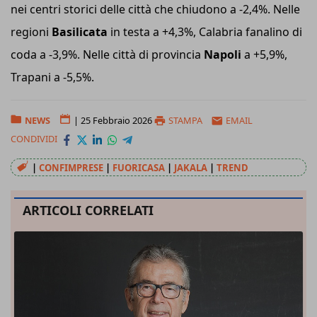
nei centri storici delle città che chiudono a -2,4%. Nelle
regioni
Basilicata
in testa a +4,3%, Calabria fanalino di
coda a -3,9%. Nelle città di provincia
Napoli
a +5,9%,
Trapani a -5,5%.
NEWS
|
25 Febbraio 2026
STAMPA
EMAIL
CONDIVIDI
|
CONFIMPRESE
|
FUORICASA
|
JAKALA
|
TREND
ARTICOLI CORRELATI