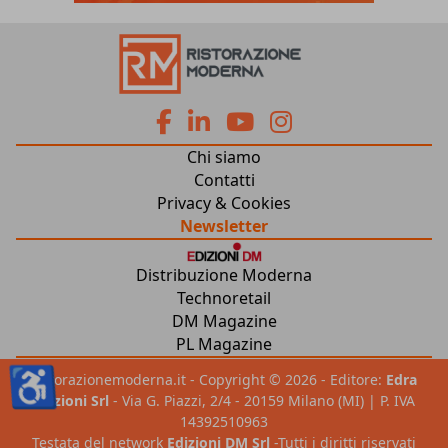
fa
fa
fab
fab
Chi siamo
fa-
fa-
fa-
fa-
Contatti
Privacy & Cookies
facebook
linkedin
youtube
instagram
Newsletter
Distribuzione Moderna
Technoretail
DM Magazine
PL Magazine
♿
ristorazionemoderna.it - Copyright © 2026 - Editore:
Edra
Edizioni Srl
- Via G. Piazzi, 2/4 - 20159 Milano (MI) | P. IVA
14392510963
Testata del network
Edizioni DM Srl
-Tutti i diritti riservati