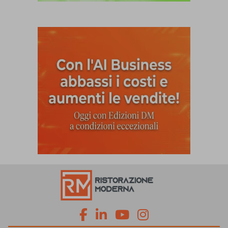
fa
fa
fab
fab