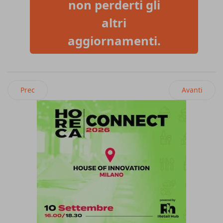
non perderti gli
altri
aggiornamenti.
Articolo precedente: Scalo Milano Outlet & More a sostegno 
Articolo suc
Prec
Avanti